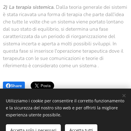
2) La terapia sistemica.
Dalla teoria generale dei sistemi
è stata ricavata una forma di terapia che parte dall'idea
che tutte le volte che un sistema viene portato lontano
dal suo stato di equilibrio, si determina una fase
caratterizzata da un periodo di riorganizzazione del
sistema incerta e aperta a molti possibili sviluppi. In
questa fase si inserisce l'operazione terapeutica dove il
terapeuta con le sue comunicazioni e teorie di
riferimento è considerato come un sistema .
Share
Utilizziamo i cookie per consentire il corretto funzionamento
e la sicurezza del nostro sito web e per offrirti la migliore
esperienza utente possibile.
Studio di psicologia e psicoterapia della dott.ssa Martina Spallino
Accetta solo i necessari
Accetta tutti