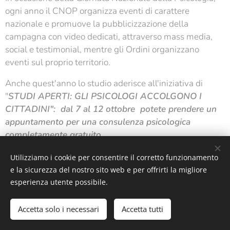
ogni anno il CNOP organizza eventi di carattere
nazionale e promuove la pubblicizzazione della
campagna con video dedicati, attraverso mass media,
social e testimonial, mentre gli Ordini organizzano
eventi sul proprio territorio.
Anche quest'anno lo studio aderisce all'iniziativa di
"
STUDI APERTI: GLI PSICOLOGI ACCOLGONO I
CITTADINI": dal 7 al 12 ottobre potete prendere un
appuntamento per una consulenza psicologica
completamente gratuito.
Utilizziamo i cookie per consentire il corretto funzionamento
e la sicurezza del nostro sito web e per offrirti la migliore
esperienza utente possibile.
Studio di psicologia e psicoterapia della dott.ssa Martina Spallino
Accetta solo i necessari
Accetta tutti
Creato con
Webnode
Cookies