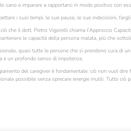
l'Io sano e imparare a rapportarsi in modo positivo con ess
ispettare i suoi tempi, le sue pause, le sue indecisioni, farg
 ciò che il dott. Pietro Vigorelli chiama l'Approccio Capac
mantenere le capacità della persona malata, più che sotto
sionale, quasi tutte le persone che si prendono cura di u
za e un profondo senso di impotenza.
iamento del caregiver è fondamentale: ciò non vuol dire fa
onale possibile senza sprecare energie inutili. Tutto ciò p